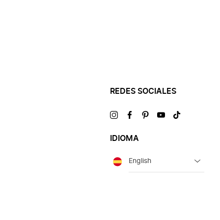
REDES SOCIALES
Visítanos
Visítanos
Visítanos
Visítanos
Visítanos
en
en
en
en
en
IDIOMA
Idioma