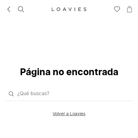
BUSCAR
IR
IR
A
A
LA
LA
LISTA
CE
DE
DESEOS
Página no encontrada
¿Qué
quieres
buscar?
Volver a Loavies