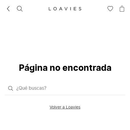
BUSCAR
IR
IR
A
A
LA
LA
LISTA
CE
DE
DESEOS
Página no encontrada
¿Qué
quieres
buscar?
Volver a Loavies