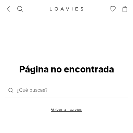
BUSCAR
IR
IR
A
A
LA
LA
LISTA
CE
DE
DESEOS
Página no encontrada
¿Qué
quieres
buscar?
Volver a Loavies