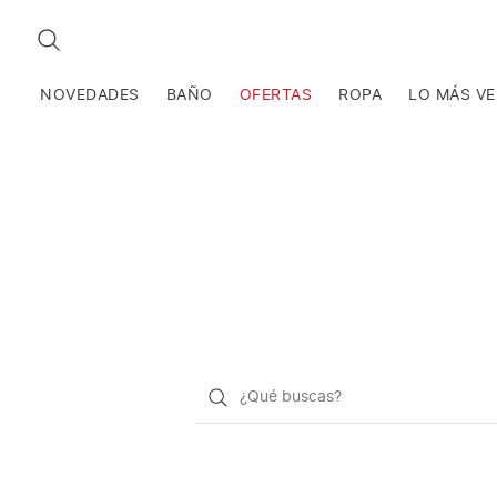
BUSCAR
NOVEDADES
BAÑO
OFERTAS
ROPA
LO MÁS V
¿Qué
quieres
buscar?