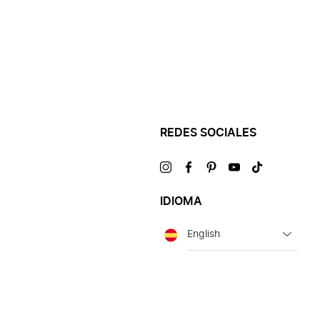
REDES SOCIALES
Visítanos
Visítanos
Visítanos
Visítanos
Visítanos
en
en
en
en
en
IDIOMA
Idioma