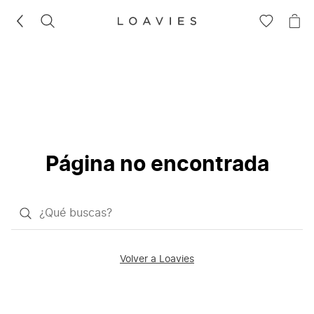
BUSCAR
IR
IR
A
A
LA
LA
LISTA
CE
DE
DESEOS
Página no encontrada
¿Qué
quieres
buscar?
Volver a Loavies