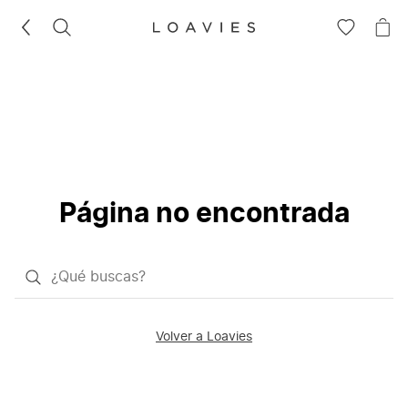
BUSCAR
IR
IR
A
A
LA
LA
LISTA
CE
DE
DESEOS
Página no encontrada
¿Qué
quieres
buscar?
Volver a Loavies