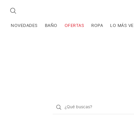
BUSCAR
NOVEDADES
BAÑO
OFERTAS
ROPA
LO MÁS V
¿Qué
quieres
buscar?