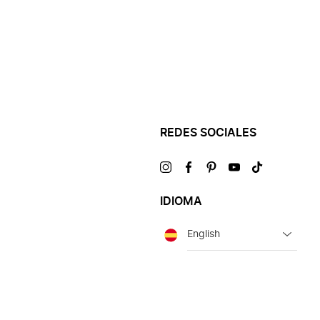
REDES SOCIALES
Visítanos
Visítanos
Visítanos
Visítanos
Visítanos
en
en
en
en
en
IDIOMA
Idioma