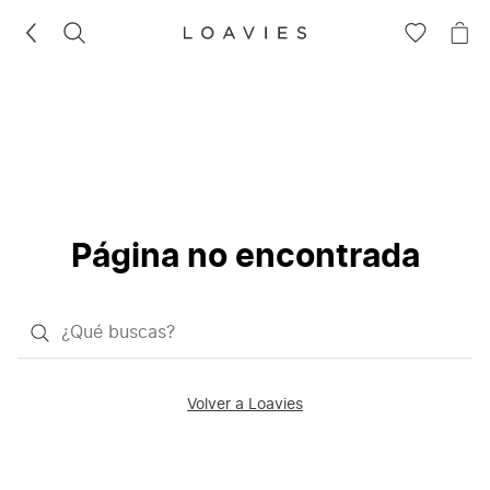
BUSCAR
IR
IR
A
A
LA
LA
LISTA
CE
DE
DESEOS
Página no encontrada
¿Qué
quieres
buscar?
Volver a Loavies