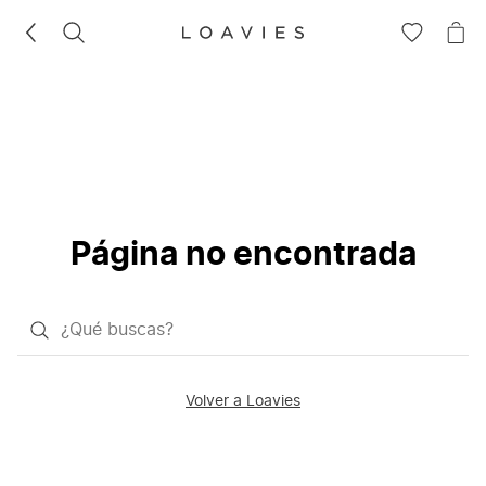
BUSCAR
IR
IR
A
A
LA
LA
LISTA
CE
DE
DESEOS
Página no encontrada
¿Qué
quieres
buscar?
Volver a Loavies