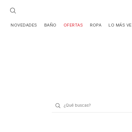
BUSCAR
NOVEDADES
BAÑO
OFERTAS
ROPA
LO MÁS V
¿Qué
quieres
buscar?