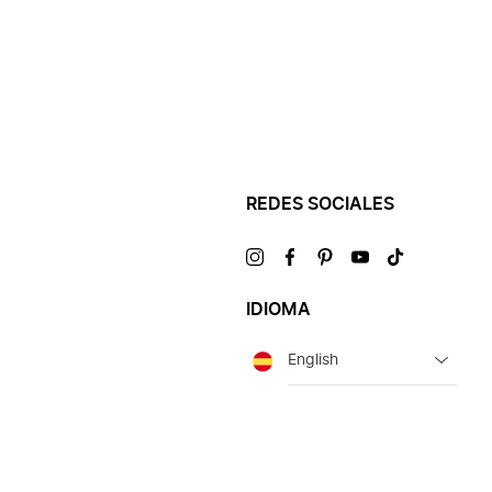
REDES SOCIALES
Visítanos
Visítanos
Visítanos
Visítanos
Visítanos
en
en
en
en
en
IDIOMA
Idioma