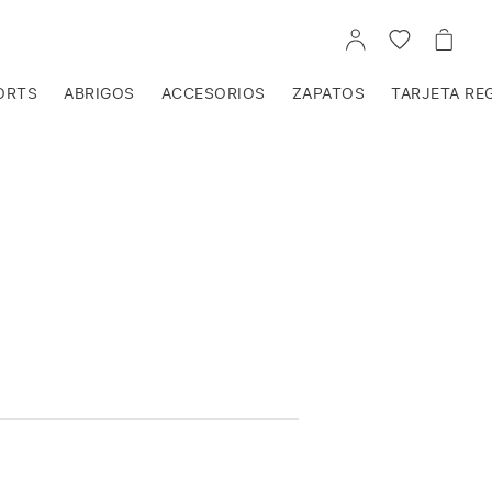
IR
IR
IR
A
A
A
LA
LA
LA
CUENTA
LISTA
CEST
ORTS
ABRIGOS
ACCESORIOS
ZAPATOS
TARJETA RE
DE
DESEOS