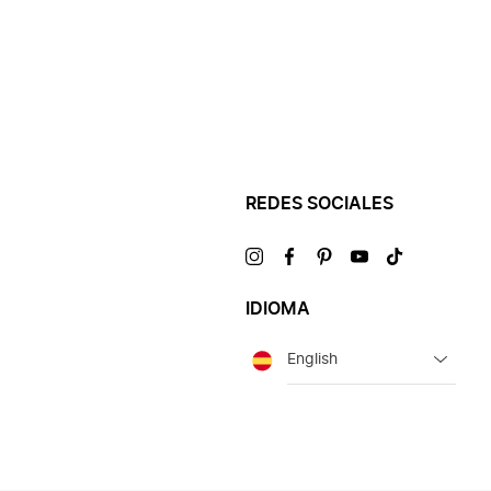
REDES SOCIALES
Visítanos
Visítanos
Visítanos
Visítanos
Visítanos
en
en
en
en
en
IDIOMA
Idioma