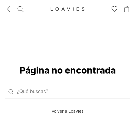
BUSCAR
IR
IR
A
A
LA
LA
LISTA
CE
DE
DESEOS
Página no encontrada
¿Qué
quieres
buscar?
Volver a Loavies