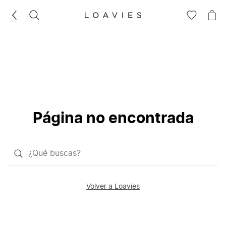
BUSCAR
IR
IR
A
A
LA
LA
LISTA
CE
DE
DESEOS
Página no encontrada
¿Qué
quieres
buscar?
Volver a Loavies