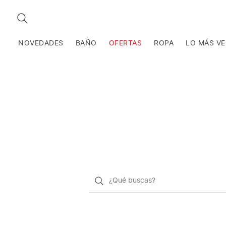
BUSCAR
NOVEDADES
BAÑO
OFERTAS
ROPA
LO MÁS V
¿Qué
quieres
buscar?