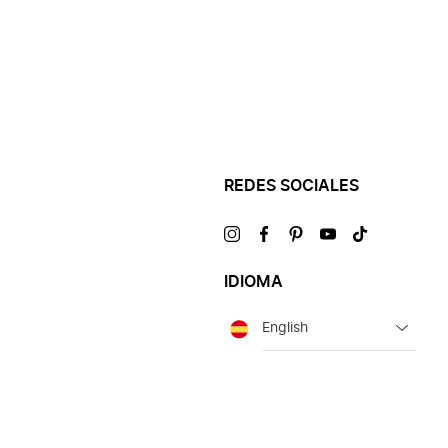
REDES SOCIALES
Visítanos
Visítanos
Visítanos
Visítanos
Visítanos
en
en
en
en
en
IDIOMA
Idioma