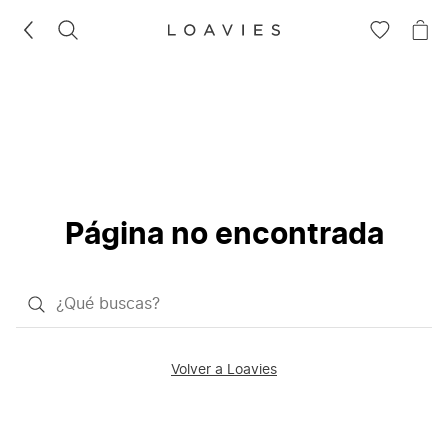
BUSCAR
IR
IR
A
A
LA
LA
LISTA
CE
DE
DESEOS
Página no encontrada
¿Qué
quieres
buscar?
Volver a Loavies