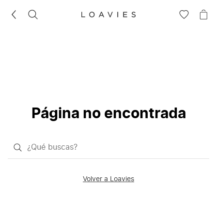
BUSCAR
IR
IR
A
A
LA
LA
LISTA
CE
DE
DESEOS
Página no encontrada
¿Qué
quieres
buscar?
Volver a Loavies