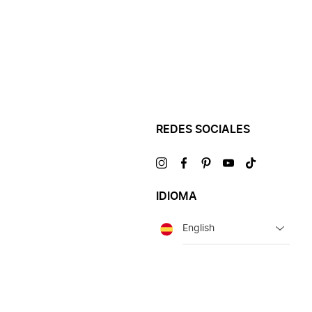
REDES SOCIALES
Visítanos
Visítanos
Visítanos
Visítanos
Visítanos
en
en
en
en
en
IDIOMA
Idioma