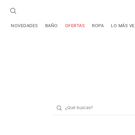
BUSCAR
NOVEDADES
BAÑO
OFERTAS
ROPA
LO MÁS V
¿Qué
quieres
buscar?