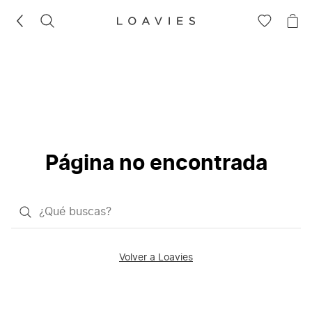
BUSCAR
IR
IR
A
A
LA
LA
LISTA
CE
DE
DESEOS
Página no encontrada
¿Qué
quieres
buscar?
Volver a Loavies