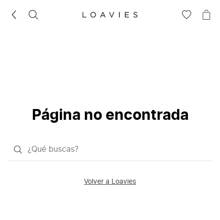
BUSCAR
IR
IR
A
A
LA
LA
LISTA
CE
DE
DESEOS
Página no encontrada
¿Qué
quieres
buscar?
Volver a Loavies