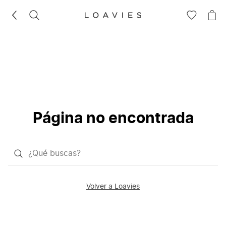
BUSCAR
IR
IR
A
A
LA
LA
LISTA
CE
DE
DESEOS
Página no encontrada
¿Qué
quieres
buscar?
Volver a Loavies