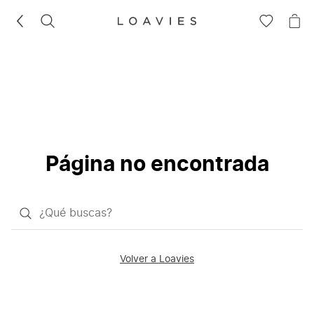
BUSCAR
IR
IR
A
A
LA
LA
LISTA
CE
DE
DESEOS
Página no encontrada
¿Qué
quieres
buscar?
Volver a Loavies