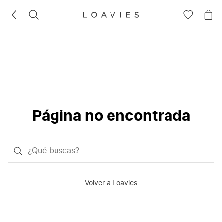
BUSCAR
IR
IR
A
A
LA
LA
LISTA
CE
DE
DESEOS
Página no encontrada
¿Qué
quieres
buscar?
Volver a Loavies