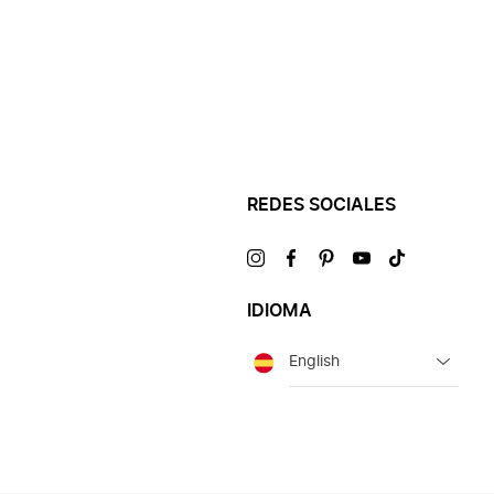
REDES SOCIALES
Visítanos
Visítanos
Visítanos
Visítanos
Visítanos
en
en
en
en
en
IDIOMA
Idioma