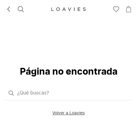
BUSCAR
IR
IR
A
A
LA
LA
LISTA
CE
DE
DESEOS
Página no encontrada
¿Qué
quieres
buscar?
Volver a Loavies