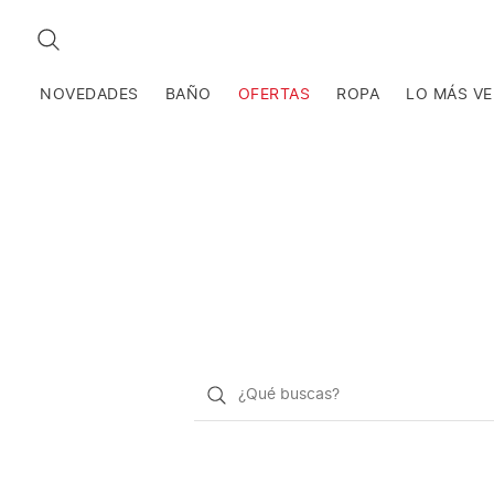
BUSCAR
NOVEDADES
BAÑO
OFERTAS
ROPA
LO MÁS V
¿Qué
quieres
buscar?