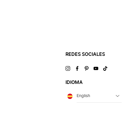
REDES SOCIALES
Visítanos
Visítanos
Visítanos
Visítanos
Visítanos
en
en
en
en
en
IDIOMA
Idioma