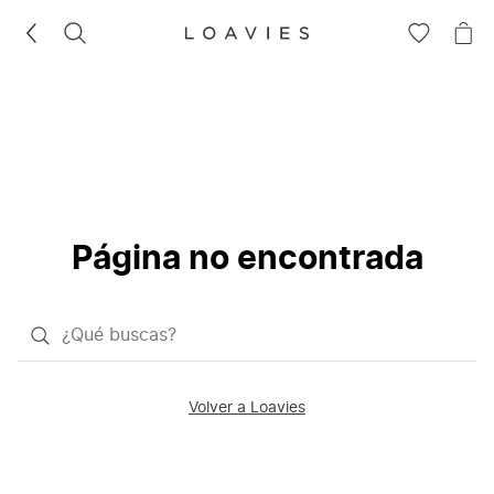
BUSCAR
IR
IR
A
A
LA
LA
LISTA
CE
DE
DESEOS
Página no encontrada
¿Qué
quieres
buscar?
Volver a Loavies