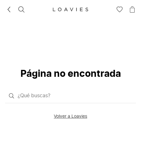
BUSCAR
IR
IR
A
A
LA
LA
LISTA
CE
DE
DESEOS
Página no encontrada
¿Qué
quieres
buscar?
Volver a Loavies