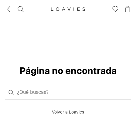
BUSCAR
IR
IR
A
A
LA
LA
LISTA
CE
DE
DESEOS
Página no encontrada
¿Qué
quieres
buscar?
Volver a Loavies