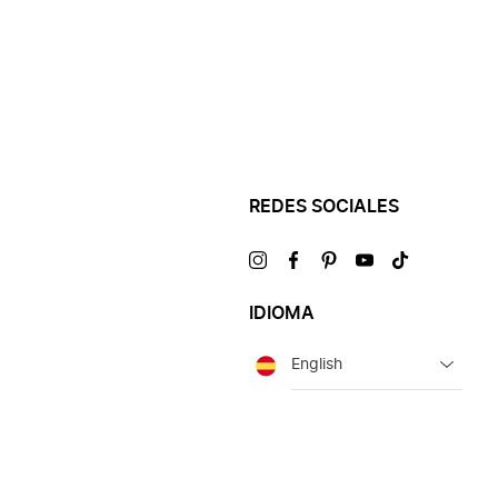
REDES SOCIALES
Visítanos
Visítanos
Visítanos
Visítanos
Visítanos
en
en
en
en
en
IDIOMA
Idioma