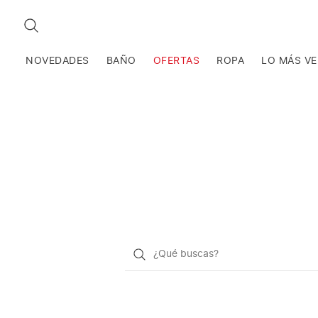
BUSCAR
NOVEDADES
BAÑO
OFERTAS
ROPA
LO MÁS V
¿Qué
quieres
buscar?