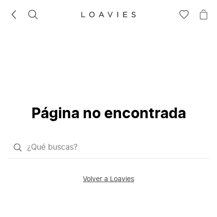
BUSCAR
IR
IR
A
A
LA
LA
LISTA
CE
DE
DESEOS
Página no encontrada
¿Qué
quieres
buscar?
Volver a Loavies