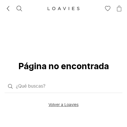
BUSCAR
IR
IR
A
A
LA
LA
LISTA
CE
DE
DESEOS
Página no encontrada
¿Qué
quieres
buscar?
Volver a Loavies