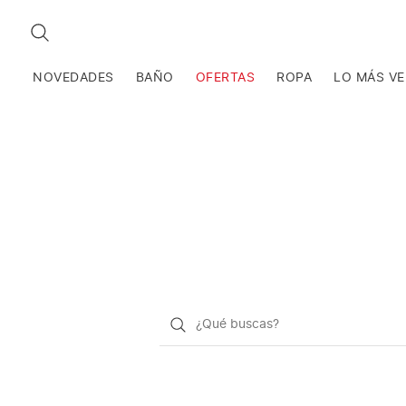
BUSCAR
NOVEDADES
BAÑO
OFERTAS
ROPA
LO MÁS V
¿Qué
quieres
buscar?