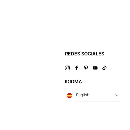
REDES SOCIALES
Visítanos
Visítanos
Visítanos
Visítanos
Visítanos
en
en
en
en
en
IDIOMA
Idioma