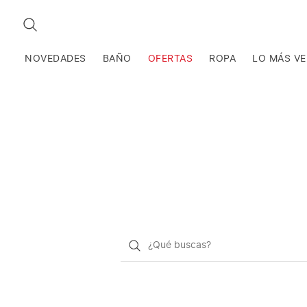
BUSCAR
NOVEDADES
BAÑO
OFERTAS
ROPA
LO MÁS V
¿Qué
quieres
buscar?