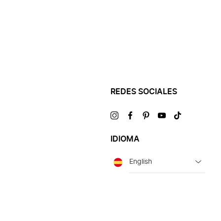
REDES SOCIALES
Visítanos
Visítanos
Visítanos
Visítanos
Visítanos
en
en
en
en
en
IDIOMA
Idioma