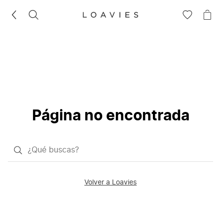
BUSCAR
IR
IR
A
A
LA
LA
LISTA
CE
DE
DESEOS
Página no encontrada
¿Qué
quieres
buscar?
Volver a Loavies