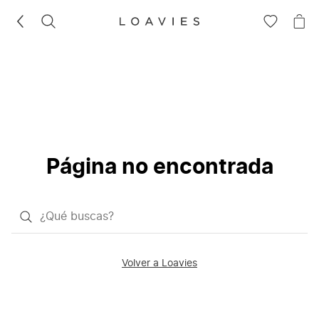
BUSCAR
IR
IR
A
A
LA
LA
LISTA
CE
DE
DESEOS
Página no encontrada
¿Qué
quieres
buscar?
Volver a Loavies