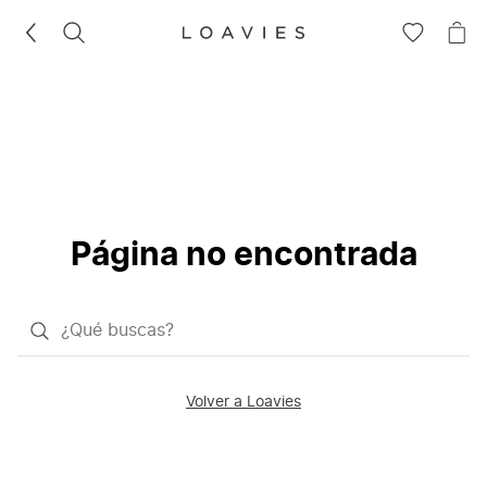
BUSCAR
IR
IR
A
A
LA
LA
LISTA
CE
DE
DESEOS
Página no encontrada
¿Qué
quieres
buscar?
Volver a Loavies