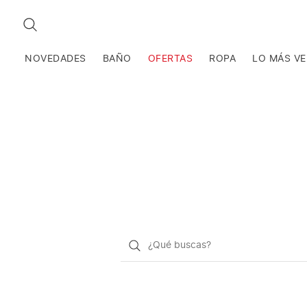
BUSCAR
NOVEDADES
BAÑO
OFERTAS
ROPA
LO MÁS V
¿Qué
quieres
buscar?