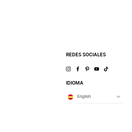
REDES SOCIALES
Visítanos
Visítanos
Visítanos
Visítanos
Visítanos
en
en
en
en
en
IDIOMA
Idioma