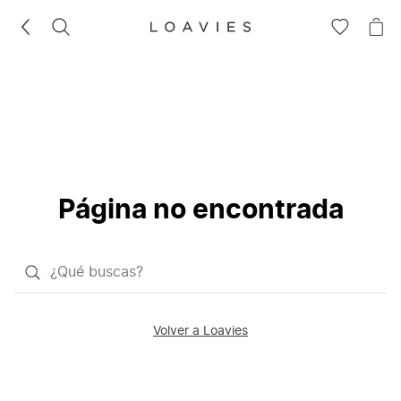
BUSCAR
IR
IR
A
A
LA
LA
LISTA
CE
DE
DESEOS
Página no encontrada
¿Qué
quieres
buscar?
Volver a Loavies