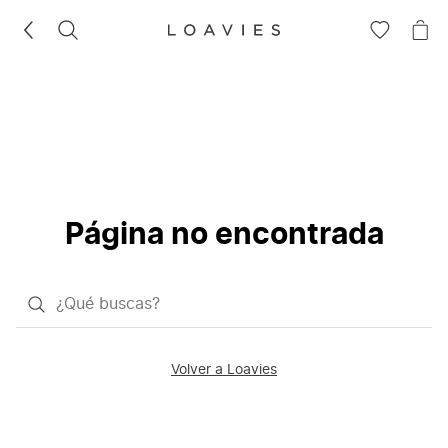
BUSCAR
IR
IR
A
A
LA
LA
LISTA
CE
DE
DESEOS
Página no encontrada
¿Qué
quieres
buscar?
Volver a Loavies