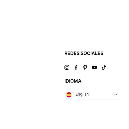
REDES SOCIALES
Visítanos
Visítanos
Visítanos
Visítanos
Visítanos
en
en
en
en
en
IDIOMA
Idioma