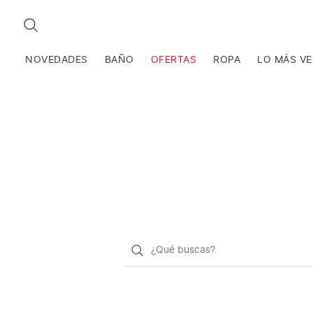
BUSCAR
NOVEDADES
BAÑO
OFERTAS
ROPA
LO MÁS V
¿Qué
quieres
buscar?