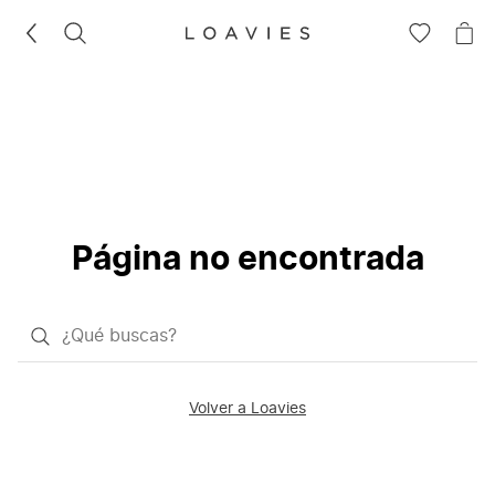
BUSCAR
IR
IR
A
A
LA
LA
LISTA
CE
DE
DESEOS
Página no encontrada
¿Qué
quieres
buscar?
Volver a Loavies