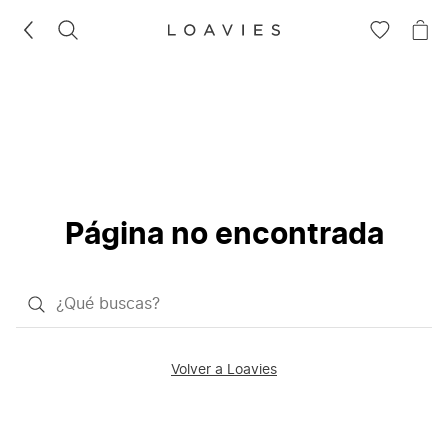
BUSCAR
IR
IR
A
A
LA
LA
LISTA
CE
DE
DESEOS
Página no encontrada
¿Qué
quieres
buscar?
Volver a Loavies