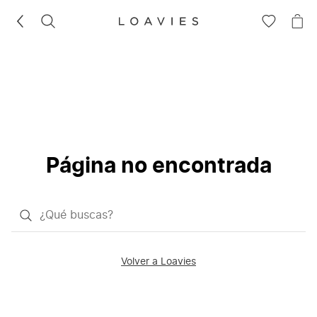
BUSCAR
IR
IR
A
A
LA
LA
LISTA
CE
DE
DESEOS
Página no encontrada
¿Qué
quieres
buscar?
Volver a Loavies