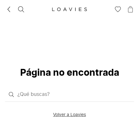
BUSCAR
IR
IR
A
A
LA
LA
LISTA
CE
DE
DESEOS
Página no encontrada
¿Qué
quieres
buscar?
Volver a Loavies