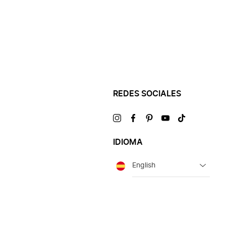
REDES SOCIALES
Visítanos
Visítanos
Visítanos
Visítanos
Visítanos
en
en
en
en
en
IDIOMA
Idioma