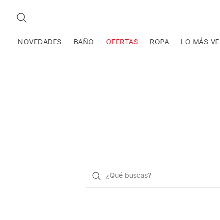
BUSCAR
NOVEDADES
BAÑO
OFERTAS
ROPA
LO MÁS V
¿Qué
quieres
buscar?