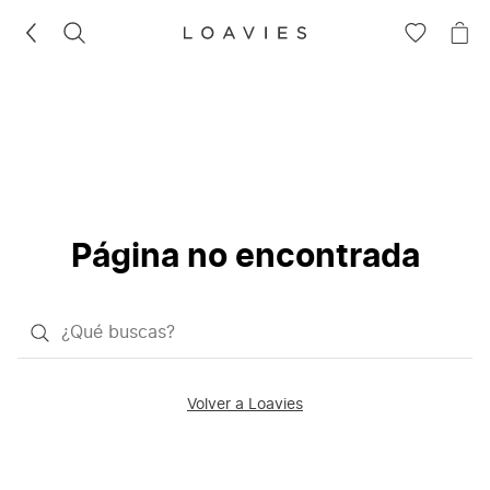
BUSCAR
IR
IR
A
A
LA
LA
LISTA
CE
DE
DESEOS
Página no encontrada
¿Qué
quieres
buscar?
Volver a Loavies