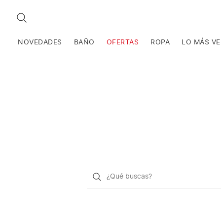
BUSCAR
NOVEDADES
BAÑO
OFERTAS
ROPA
LO MÁS V
¿Qué
quieres
buscar?