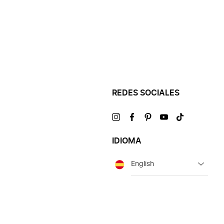
REDES SOCIALES
Visítanos
Visítanos
Visítanos
Visítanos
Visítanos
en
en
en
en
en
IDIOMA
Idioma