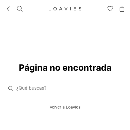
BUSCAR
IR
IR
A
A
LA
LA
LISTA
CE
DE
DESEOS
Página no encontrada
¿Qué
quieres
buscar?
Volver a Loavies